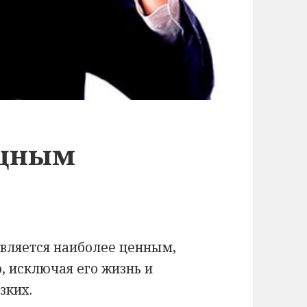
ищным
является наиболее ценным,
о, исключая его жизнь и
зких.