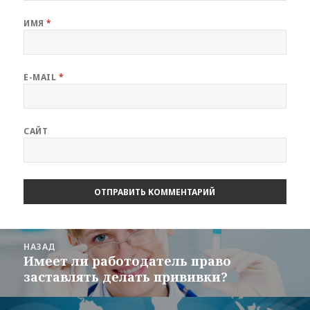
ИМЯ
*
E-MAIL
*
САЙТ
Навигация
НАЗАД
по
Имеет ли работодатель право
Предыдущая
записям
заставлять делать прививки?
запись: