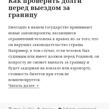
Как проверить долги
перед выездом за
границу
Ежегодно в нашем государстве принимают
новые законопроекты, касающиеся
ограничений человека в правах из-за того, что
он нарушил законодательство страны.
Например, в том случае, если человек был
судимым или имеет должок перед Родиной, он
попросту не сможет выехать за границу и
будет задержан на вокзале или аэропорту,
стоимость билетов при этом не
компенсируется.
Читать далее
Как проверить долги перед выездом 
Опубликовано
Июль 22, 2017
Рубрики
Финансы
Добавить комментарий
к записи