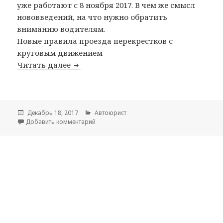
уже работают с 8 ноября 2017. В чем же смысл
нововведений, на что нужно обратить
вниманию водителям.
Новые правила проезда перекрестков с
круговым движением
Читать далее
Новые правила проезда кругового д
Опубликовано
Декабрь 18, 2017
Рубрики
Автоюрист
Добавить комментарий
к записи Новые правила проезда кругово