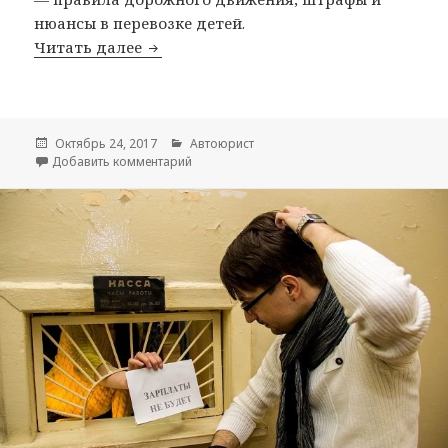
нюансы в перевозке детей.
Читать далее
Детские кресла. Правила перевозки д
Опубликовано
Октябрь 24, 2017
Рубрики
Автоюрист
Добавить комментарий
к записи Детские кресла. Правила перевозк