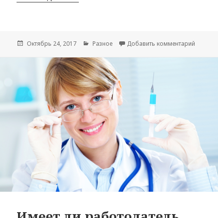
Опубликовано
Октябрь 24, 2017
Рубрики
Разное
Добавить комментарий
к запис
Имеет ли работодатель