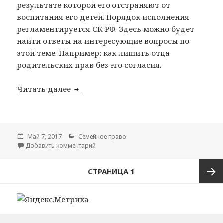
результате которой его отстраняют от
воспитания его детей. Порядок исполнения
регламентируется СК РФ. Здесь можно будет
найти ответы на интересующие вопросы по
этой теме. Например: как лишить отца
родительских прав без его согласия.
Читать далее
Как лишить отца родительских прав
Опубликовано
Май 7, 2017
Рубрики
Семейное право
Добавить комментарий
к записи Как лишить отца родительских пр
Навигация
СТРАНИЦА
1
по
записям
След
стран