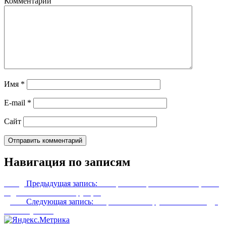
Комментарий
Имя
*
E-mail
*
Сайт
Навигация по записям
Назад
Предыдущая запись:
Банкротство физических лиц 2017
года пошаговая инструкция
Далее
Следующая запись:
Разрешение на оружие в 2017 году:
как получить?